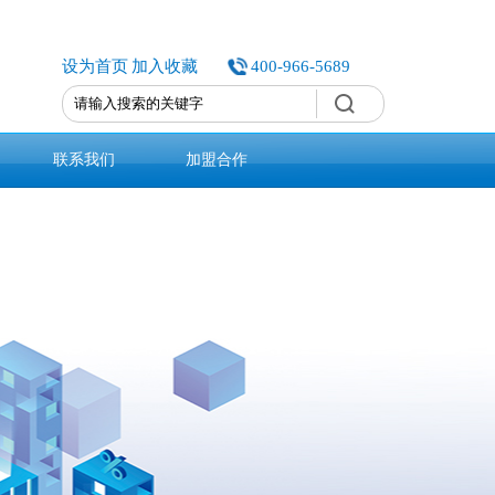
设为首页
加入收藏
400-966-5689
联系我们
加盟合作