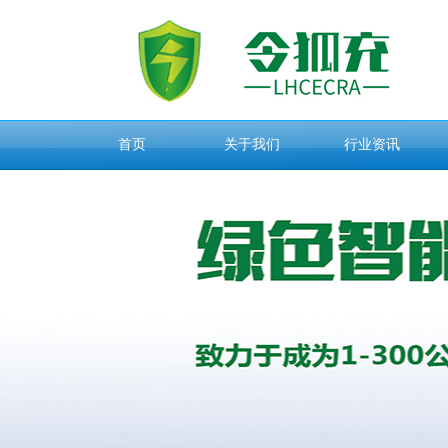
首页
关于我们
行业资讯